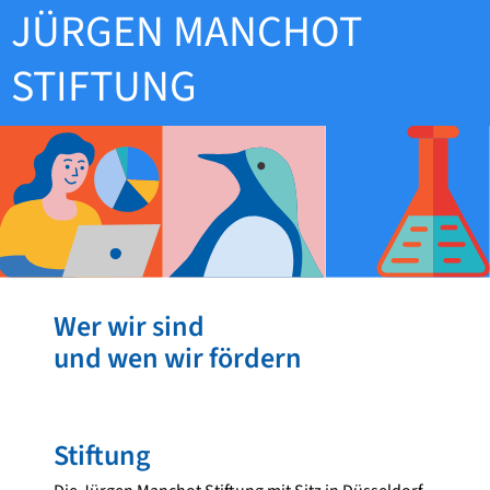
JÜRGEN MANCHOT
STIFTUNG
Wer wir sind
und wen wir fördern
Stiftung