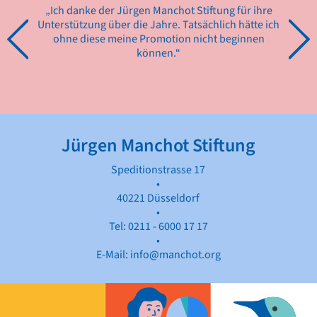
ür die
„Ich danke der Jürgen Manchot Stiftung für ihre
„Ich b
h diese
Unterstützung über die Jahre. Tatsächlich hätte ich
die ic
nnen.“
ohne diese meine Promotion nicht beginnen
mir erm
können.“
Jürgen Manchot Stiftung
Speditionstrasse 17
•
40221 Düsseldorf
•
Tel:
0211 - 6000 17 17
•
E-Mail:
info@manchot.org